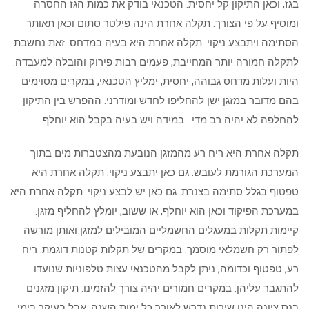
בגז, וכאן התיקון קל יחסית. הטכנאי בודק את כמות הגז החסרה
ומוסיף על פי הצורך. תקלה אחרת הינה פילטר סתום וכאן תאותר
הסתימה ויתבצע ניקוי. תקלה אחרת היא בעיה במדחס. זאת נחשבת
לתקלה חמורה יותר המחייבת, פעמים רבות פירוק והובלה למעבדה.
היות ועלות מדחס גבוהה, יחסית, ימליץ הטכנאי, במקרים מסוימים
בהם מדובר במזגן ישן להחליפו לחדש ומודרני. ההפרש בין התיקון
להחלפה לא יהיה רב מדי. במידה ויש בעיה בקבל הוא יוחלף.
תקלה אחרת היא ריח רע מהמזגן הנובעת מהצטברות מים בתוך
המערכת הגורמת לעובש. גם כאן יתבצע ניקוי. תקלה אחרת היא
טפטוף בגלל סתימה בצנרת. גם כאן יש לבצע ניקוי. תקלה אחרת היא
במערכת הפיקוד וכאן הוא יוחלף, או ששוב, יומלץ להחליף מזגן.
קיימות תקלות במעגלים החשמליים המובילים למזגן ואותן מורשה
לפתור רק חשמלאי מוסמך. במקרים של תקלות קטנות דוגמת: ריח
רע, טפטוף וכדומה, ניתן לקבל מהטכנאי עצות טלפוניות שנועדו
להתגבר עליהן. במקרים חמורים יהיה צורך להזמינו. תיקון מזגנים
בנס ציונה הינו שירות נדרש לאורך כל ימות השנה, אבל בעיקר בימי