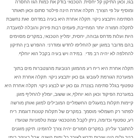
בגז, וכאן התיקון קל יחסית. הטכנאי בודק את כמות הגז החסרה
ומוסיף על פי הצורך. תקלה אחרת הינה פילטר סתום וכאן תאותר
הסתימה ויתבצע ניקוי. תקלה אחרת היא בעיה במדחס. זאת נחשבת
לתקלה חמורה יותר המחייבת, פעמים רבות פירוק והובלה למעבדה.
היות ועלות מדחס גבוהה, יחסית, ימליץ הטכנאי, במקרים מסוימים
בהם מדובר במזגן ישן להחליפו לחדש ומודרני. ההפרש בין התיקון
להחלפה לא יהיה רב מדי. במידה ויש בעיה בקבל הוא יוחלף.
תקלה אחרת היא ריח רע מהמזגן הנובעת מהצטברות מים בתוך
המערכת הגורמת לעובש. גם כאן יתבצע ניקוי. תקלה אחרת היא
טפטוף בגלל סתימה בצנרת. גם כאן יש לבצע ניקוי. תקלה אחרת היא
במערכת הפיקוד וכאן הוא יוחלף, או ששוב, יומלץ להחליף מזגן.
קיימות תקלות במעגלים החשמליים המובילים למזגן ואותן מורשה
לפתור רק חשמלאי מוסמך. במקרים של תקלות קטנות דוגמת: ריח
רע, טפטוף וכדומה, ניתן לקבל מהטכנאי עצות טלפוניות שנועדו
להתגבר עליהן. במקרים חמורים יהיה צורך להזמינו. תיקון מזגנים
בניר גלים הינו שירות נדרש לאורך כל ימות השנה, אבל בעיקר בימי