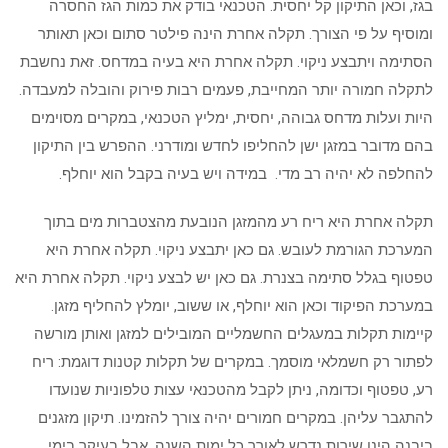
בגז, וכאן התיקון קל יחסית. הטכנאי בודק את כמות הגז החסרה
ומוסיף על פי הצורך. תקלה אחרת הינה פילטר סתום וכאן תאותר
הסתימה ויתבצע ניקוי. תקלה אחרת היא בעיה במדחס. זאת נחשבת
לתקלה חמורה יותר המחייבת, פעמים רבות פירוק והובלה למעבדה.
היות ועלות מדחס גבוהה, יחסית, ימליץ הטכנאי, במקרים מסוימים
בהם מדובר במזגן ישן להחליפו לחדש ומודרני. ההפרש בין התיקון
להחלפה לא יהיה רב מדי. במידה ויש בעיה בקבל הוא יוחלף.
תקלה אחרת היא ריח רע מהמזגן הנובעת מהצטברות מים בתוך
המערכת הגורמת לעובש. גם כאן יתבצע ניקוי. תקלה אחרת היא
טפטוף בגלל סתימה בצנרת. גם כאן יש לבצע ניקוי. תקלה אחרת היא
במערכת הפיקוד וכאן הוא יוחלף, או ששוב, יומלץ להחליף מזגן.
קיימות תקלות במעגלים החשמליים המובילים למזגן ואותן מורשה
לפתור רק חשמלאי מוסמך. במקרים של תקלות קטנות דוגמת: ריח
רע, טפטוף וכדומה, ניתן לקבל מהטכנאי עצות טלפוניות שנועדו
להתגבר עליהן. במקרים חמורים יהיה צורך להזמינו. תיקון מזגנים
ביבנה הינו שירות נדרש לאורך כל ימות השנה, אבל בעיקר בימי