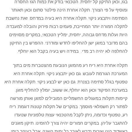
בגז, וכאן התיקון קל יחסית. הטכנאי בודק את כמות הגז החסרה
ומוסיף על פי הצורך. תקלה אחרת הינה פילטר סתום וכאן תאותר
הסתימה ויתבצע ניקוי. תקלה אחרת היא בעיה במדחס. זאת נחשבת
לתקלה חמורה יותר המחייבת, פעמים רבות פירוק והובלה למעבדה.
היות ועלות מדחס גבוהה, יחסית, ימליץ הטכנאי, במקרים מסוימים
בהם מדובר במזגן ישן להחליפו לחדש ומודרני. ההפרש בין התיקון
להחלפה לא יהיה רב מדי. במידה ויש בעיה בקבל הוא יוחלף.
תקלה אחרת היא ריח רע מהמזגן הנובעת מהצטברות מים בתוך
המערכת הגורמת לעובש. גם כאן יתבצע ניקוי. תקלה אחרת היא
טפטוף בגלל סתימה בצנרת. גם כאן יש לבצע ניקוי. תקלה אחרת היא
במערכת הפיקוד וכאן הוא יוחלף, או ששוב, יומלץ להחליף מזגן.
קיימות תקלות במעגלים החשמליים המובילים למזגן ואותן מורשה
לפתור רק חשמלאי מוסמך. במקרים של תקלות קטנות דוגמת: ריח
רע, טפטוף וכדומה, ניתן לקבל מהטכנאי עצות טלפוניות שנועדו
להתגבר עליהן. במקרים חמורים יהיה צורך להזמינו. תיקון מזגנים
באשדוד הינו שירות נדרש לאורך כל ימות השנה, אבל בעיקר בימי