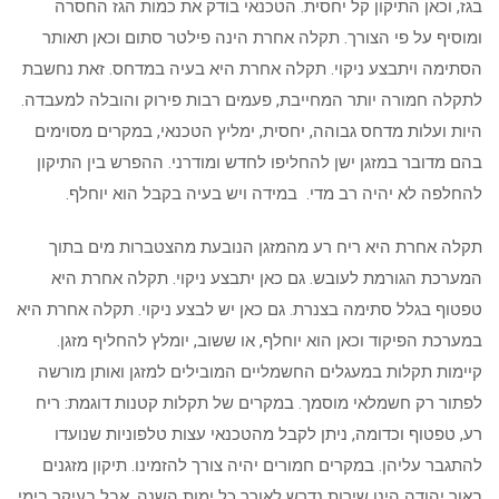
בגז, וכאן התיקון קל יחסית. הטכנאי בודק את כמות הגז החסרה
ומוסיף על פי הצורך. תקלה אחרת הינה פילטר סתום וכאן תאותר
הסתימה ויתבצע ניקוי. תקלה אחרת היא בעיה במדחס. זאת נחשבת
לתקלה חמורה יותר המחייבת, פעמים רבות פירוק והובלה למעבדה.
היות ועלות מדחס גבוהה, יחסית, ימליץ הטכנאי, במקרים מסוימים
בהם מדובר במזגן ישן להחליפו לחדש ומודרני. ההפרש בין התיקון
להחלפה לא יהיה רב מדי. במידה ויש בעיה בקבל הוא יוחלף.
תקלה אחרת היא ריח רע מהמזגן הנובעת מהצטברות מים בתוך
המערכת הגורמת לעובש. גם כאן יתבצע ניקוי. תקלה אחרת היא
טפטוף בגלל סתימה בצנרת. גם כאן יש לבצע ניקוי. תקלה אחרת היא
במערכת הפיקוד וכאן הוא יוחלף, או ששוב, יומלץ להחליף מזגן.
קיימות תקלות במעגלים החשמליים המובילים למזגן ואותן מורשה
לפתור רק חשמלאי מוסמך. במקרים של תקלות קטנות דוגמת: ריח
רע, טפטוף וכדומה, ניתן לקבל מהטכנאי עצות טלפוניות שנועדו
להתגבר עליהן. במקרים חמורים יהיה צורך להזמינו. תיקון מזגנים
באור יהודה הינו שירות נדרש לאורך כל ימות השנה, אבל בעיקר בימי