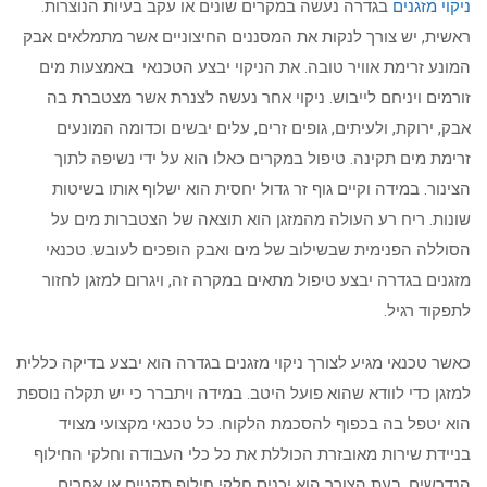
ניקוי מזגנים
בגדרה נעשה במקרים שונים או עקב בעיות הנוצרות.
ראשית, יש צורך לנקות את המסננים החיצוניים אשר מתמלאים אבק
המונע זרימת אוויר טובה. את הניקוי יבצע הטכנאי באמצעות מים
זורמים ויניחם לייבוש. ניקוי אחר נעשה לצנרת אשר מצטברת בה
אבק, ירוקת, ולעיתים, גופים זרים, עלים יבשים וכדומה המונעים
זרימת מים תקינה. טיפול במקרים כאלו הוא על ידי נשיפה לתוך
הצינור. במידה וקיים גוף זר גדול יחסית הוא ישלוף אותו בשיטות
שונות. ריח רע העולה מהמזגן הוא תוצאה של הצטברות מים על
הסוללה הפנימית שבשילוב של מים ואבק הופכים לעובש. טכנאי
מזגנים בגדרה יבצע טיפול מתאים במקרה זה, ויגרום למזגן לחזור
לתפקוד רגיל.
כאשר טכנאי מגיע לצורך ניקוי מזגנים בגדרה הוא יבצע בדיקה כללית
למזגן כדי לוודא שהוא פועל היטב. במידה ויתברר כי יש תקלה נוספת
הוא יטפל בה בכפוף להסכמת הלקוח. כל טכנאי מקצועי מצויד
בניידת שירות מאובזרת הכוללת את כל כלי העבודה וחלקי החילוף
הנדרשים. בעת הצורך הוא יכניס חלקי חילוף תקניים או אחרים