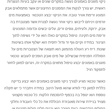
ניקוי מזגנים באמונים נעשה במקרים שונים או עקב בעיות הנוצרות.
ראשית, יש צורך לנקות את המסננים החיצוניים אשר מתמלאים אבק
המונע זרימת אוויר טובה. את הניקוי יבצע הטכנאי באמצעות מים
זורמים ויניחם לייבוש. ניקוי אחר נעשה לצנרת אשר מצטברת בה
אבק, ירוקת, ולעיתים, גופים זרים, עלים יבשים וכדומה המונעים
זרימת מים תקינה. טיפול במקרים כאלו הוא על ידי נשיפה לתוך
הצינור. במידה וקיים גוף זר גדול יחסית הוא ישלוף אותו בשיטות
שונות. ריח רע העולה מהמזגן הוא תוצאה של הצטברות מים על
הסוללה הפנימית שבשילוב של מים ואבק הופכים לעובש. טכנאי
מזגנים באמונים יבצע טיפול מתאים במקרה זה, ויגרום למזגן לחזור
לתפקוד רגיל.
כאשר טכנאי מגיע לצורך ניקוי מזגנים באמונים הוא יבצע בדיקה
כללית למזגן כדי לוודא שהוא פועל היטב. במידה ויתברר כי יש תקלה
נוספת הוא יטפל בה בכפוף להסכמת הלקוח. כל טכנאי מקצועי
מצויד בניידת שירות מאובזרת הכוללת את כל כלי העבודה וחלקי
החילוף הנדרשים. בעת הצורך הוא יכניס חלקי חילוף תקניים או