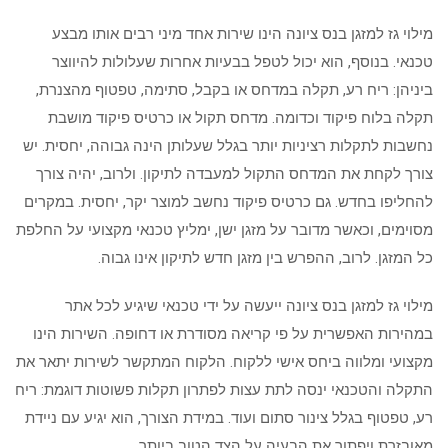
מילוי גז למזגן בנס ציונה הינו שירות אחד מיני רבים אותו מבצע
טכנאי. בנוסף, הוא יכול לטפל בבעיות אחרות שעלולות להיווצר
ביניהן: ריח רע, תקלה במדחס או בקבל, סתימה, טפטוף מהצנרת,
תקלה בלוח פיקוד וכדומה. מדחס תקול או כרטיס פיקוד מושבת
נחשבות לתקלות רציניות יותר בגלל שעלותן הינה גבוהה, יחסית. יש
צורך לקחת את המדחס התקול למעבדה לתיקון. ולרוב, יהיה צורך
להחליפו בחדש. גם כרטיס פיקוד נחשב למוצר יקר, יחסית. במקרים
מסוימים, וכאשר מדובר על מזגן ישן, ימליץ טכנאי מקצועי על החלפת
כל המזגן. לרוב, ההפרש בין מזגן חדש לתיקון אינו גבוה.
מילוי גז למזגן בנס ציונה ייעשה על ידי טכנאי שיגיע לכל אתר
במהירות האפשרית על פי קריאה מסודרת או דחופה. השירות הינו
מקצועי ומלווה ביחס אישי ללקוח. הלקוח המתקשר לשירות יתאר את
התקלה והטכנאי ינסה לתת עצות לפתרון תקלות פשוטות דוגמת: ריח
רע, טפטוף בגלל צינור סתום ועוד. במידת הצורך, הוא יגיע עם ניידת
מאובזרת ויפתור את הבעיה על הצד הטוב ביותר.