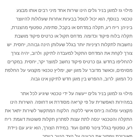
מילוי גז למזגן בניר גלים הינו שירות אחד מיני רבים אותו מבצע
טכנאי. בנוסף, הוא יכול לטפל בבעיות אחרות שעלולות להיווצר
ביניהן: ריח רע, תקלה במדחס או בקבל, סתימה, טפטוף מהצנרת,
תקלה בלוח פיקוד וכדומה. מדחס תקול או כרטיס פיקוד מושבת
נחשבות לתקלות רציניות יותר בגלל שעלותן הינה גבוהה, יחסית. יש
צורך לקחת את המדחס התקול למעבדה לתיקון. ולרוב, יהיה צורך
להחליפו בחדש. גם כרטיס פיקוד נחשב למוצר יקר, יחסית. במקרים
מסוימים, וכאשר מדובר על מזגן ישן, ימליץ טכנאי מקצועי על החלפת
כל המזגן. לרוב, ההפרש בין מזגן חדש לתיקון אינו גבוה.
מילוי גז למזגן בניר גלים ייעשה על ידי טכנאי שיגיע לכל אתר
במהירות האפשרית על פי קריאה מסודרת או דחופה. השירות הינו
מקצועי ומלווה ביחס אישי ללקוח. הלקוח המתקשר לשירות יתאר את
התקלה והטכנאי ינסה לתת עצות לפתרון תקלות פשוטות דוגמת: ריח
רע, טפטוף בגלל צינור סתום ועוד. במידת הצורך, הוא יגיע עם ניידת
מאובזרת ויפתור את הבעיה על הצד הטוב ביותר.