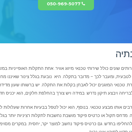
050-969-5077
בתיה
תים שונים כולל שירותי טכנאי מיזוג אוויר. אחת התקלות האופייניות במז
 של כ 10% גז בשנה נחשבת לטבעית, ומעבר לכך – מדובר בתקלה. היא נובעת בגלל צינור שא
רת. טכנאי המזגנים יכול לאבחן בקלות את התקלה. יש ברשותו שעון מדידת
ריחה ויבצע תיקון נדרש. במידה ויש צורך בהחלפת חלקים, הוא יכניס חד
 רבים אותו מבצע טכנאי. בנוסף, הוא יכול לטפל בבעיות אחרות שעלולות ל
 מדחס תקול או כרטיס פיקוד מושבת נחשבות לתקלות רציניות יותר בגלל
החליפו בחדש. גם כרטיס פיקוד נחשב למוצר יקר, יחסית. במקרים מסוימים