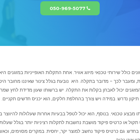
050-969-5077
נים כולל שירותי טכנאי מיזוג אוויר. אחת התקלות האופייניות במזגנים הי
בשנה נחשבת לטבעית, ומעבר לכך – מדובר בתקלה. היא נובעת בגלל צינור שאיננו מחו
המזגנים יכול לאבחן בקלות את התקלה. יש ברשותו שעון מדידת לחץ שמראה
יקון נדרש. במידה ויש צורך בהחלפת חלקים, הוא יכניס חדשים תקניים.
אותו מבצע טכנאי. בנוסף, הוא יכול לטפל בבעיות אחרות שעלולות להיווצר 
קול או כרטיס פיקוד מושבת נחשבות לתקלות רציניות יותר בגלל שעלותן
בחדש. גם כרטיס פיקוד נחשב למוצר יקר, יחסית. במקרים מסוימים, וכאשר 