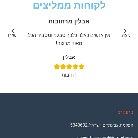
לקוחות ממליצים
אבלין מרחובות
 ממליצה
אין אנשים כאלו! כלכך סבלני ומסביר הכל
שירות מע
מאוד מרוצה!
אבלין
רחובות
כתובת:
הפלמח, גבעתיים, ישראל, 5340632
acgivatayim.co.il@gmail.com