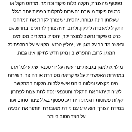
טפטוף מהצנרת, תקלה בלוח פיקוד וכדומה. מדחס תקול או
כרטיס פיקוד מושבת נחשבות לתקלות רציניות יותר בגלל
שעלותן הינה גבוהה, יחסית. יש צורך לקחת את המדחס
התקול למעבדה לתיקון. ולרוב, יהיה צורך להחליפו בחדש. גם
כרטיס פיקוד נחשב למוצר יקר, יחסית. במקרים מסוימים,
וכאשר מדובר על מזגן ישן, ימליץ טכנאי מקצועי על החלפת כל
המזגן. לרוב, ההפרש בין מזגן חדש לתיקון אינו גבוה.
מילוי גז למזגן בגבעתיים ייעשה על ידי טכנאי שיגיע לכל אתר
במהירות האפשרית על פי קריאה מסודרת או דחופה. השירות
הינו מקצועי ומלווה ביחס אישי ללקוח. הלקוח המתקשר
לשירות יתאר את התקלה והטכנאי ינסה לתת עצות לפתרון
תקלות פשוטות דוגמת: ריח רע, טפטוף בגלל צינור סתום ועוד.
במידת הצורך, הוא יגיע עם ניידת מאובזרת ויפתור את הבעיה
על הצד הטוב ביותר.