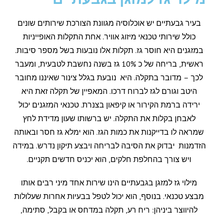
בעיר גבעתיים יש אוכלוסיה מגוונת הצורכת שירותים שונים
כולל שירותי טכנאי מיזוג אוויר. אחת התקלות האופייניות
במזגנים היא חוסר גז. תקלות אלו נובעות בשל מספר סיבות.
ראשית, בריחה של כ 10% גז בשנה נחשבת לטבעית, ומעבר
לכך – מדובר בתקלה. היא נובעת בגלל צינור שאיננו מחובר
היטב וגורם לגז לברוח דרכו. המאפיין של תקלה זאת היא
ירידה ברמת הקירור או קיפאון בצנרת. טכנאי המזגנים יכול
לאבחן בקלות את התקלה. יש ברשותו שעון מדידת לחץ
שמראה לו בדייקנות את כמות הגז. הוא ימלא גז חסר ובאותה
הזדמנות יבדוק את הסיבה לבריחה ויבצע תיקון נדרש. במידה
ויש צורך בהחלפת חלקים, הוא יכניס חדשים תקניים.
מילוי גז למזגן בגבעתיים הינו שירות אחד מיני רבים אותו
מבצע טכנאי. בנוסף, הוא יכול לטפל בבעיות אחרות שעלולות
להיווצר ביניהן: ריח רע, תקלה במדחס או בקבל, סתימה,