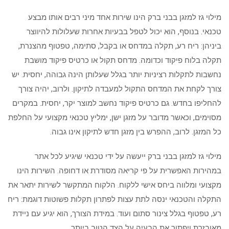
מילוי גז למזגן בבני ברק הינו שירות אחד מיני רבים אותו מבצע
טכנאי. בנוסף, הוא יכול לטפל בבעיות אחרות שעלולות להיווצר
ביניהן: ריח רע, תקלה במדחס או בקבל, סתימה, טפטוף מהצנרת,
תקלה בלוח פיקוד וכדומה. מדחס תקול או כרטיס פיקוד מושבת
נחשבות לתקלות רציניות יותר בגלל שעלותן הינה גבוהה, יחסית. יש
צורך לקחת את המדחס התקול למעבדה לתיקון. ולרוב, יהיה צורך
להחליפו בחדש. גם כרטיס פיקוד נחשב למוצר יקר, יחסית. במקרים
מסוימים, וכאשר מדובר על מזגן ישן, ימליץ טכנאי מקצועי על החלפת
כל המזגן. לרוב, ההפרש בין מזגן חדש לתיקון אינו גבוה.
מילוי גז למזגן בבני ברק ייעשה על ידי טכנאי שיגיע לכל אתר
במהירות האפשרית על פי קריאה מסודרת או דחופה. השירות הינו
מקצועי ומלווה ביחס אישי ללקוח. הלקוח המתקשר לשירות יתאר את
התקלה והטכנאי ינסה לתת עצות לפתרון תקלות פשוטות דוגמת: ריח
רע, טפטוף בגלל צינור סתום ועוד. במידת הצורך, הוא יגיע עם ניידת
מאובזרת ויפתור את הבעיה על הצד הטוב ביותר.