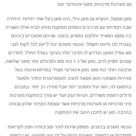
גם מערכות מרכזיות, מזגני אינוורטר ועוד.
מזגן מפוצל, הנקרא גם מזגן עילי, הינו מזגן בעל שתי יחידות. היחידה
שבה המדחס עם מרכיבים נוספים מותקנת מחוץ לבית ואילו השנייה
בה נמצא המאייד וחלקים נוספים, בתוכו. שניהם מחוברים ביניהם
בצנרת לגז וחיווט חשמלי. טכנאי מזגנים יכול לייעץ לכל לקוח לגבי
סוג וגודל המזגן הנדרש לו והדבר תלוי בעיקר בגודל החלל. לחדרים
קטנים יספיק לרוב, מזגן של כ 1 כוח סוס ולגדולים יותר מזגני שלושה,
ארבעה ויותר כוח סוס. מזגן אינוורטר מצויד במדחס איכותי בעל
מהירות משתנה והוא מסוגל להגיב לטמפרטורת החדר ולפעול
בהתאם לה, הוא יעיל וחסכוני יותר אבל מחירו רב יותר. במבנים
גדולים דוגמת משרדים, חנויות ענק ועוד יש צורך בהתקנת מערכות
מיני מרכזיות או מערכות מרכזיות אשר עוצמת הקירור שלהן גבוהה
בהרבה. כאן יש לתכנן היטב את ההתקנה.
טכנאי מזגנים בניצנים מספק שירות לעיר וסביבותיה וזמין לקריאות
מסודרות או דחופות. השירות הניתן על ידו הינו מקצועי. יש ברשותו