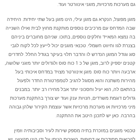
גם מערכות מרכזיות, מזגני אינוורטר ועוד.
מזגן מפוצל, הנקרא גם מזגן עילי, הינו מזגן בעל שתי יחידות. היחידה
שבה המדחס עם מרכיבים נוספים מותקנת מחוץ לבית ואילו השנייה
בה נמצא המאייד וחלקים נוספים, בתוכו. שניהם מחוברים ביניהם
בצנרת לגז וחיווט חשמלי. טכנאי מזגנים יכול לייעץ לכל לקוח לגבי
סוג וגודל המזגן הנדרש לו והדבר תלוי בעיקר בגודל החלל. לחדרים
קטנים יספיק לרוב, מזגן של כ 1 כוח סוס ולגדולים יותר מזגני שלושה,
ארבעה ויותר כוח סוס. מזגן אינוורטר מצויד במדחס איכותי בעל
מהירות משתנה והוא מסוגל להגיב לטמפרטורת החדר ולפעול
בהתאם לה, הוא יעיל וחסכוני יותר אבל מחירו רב יותר. במבנים
גדולים דוגמת משרדים, חנויות ענק ועוד יש צורך בהתקנת מערכות
מיני מרכזיות או מערכות מרכזיות אשר עוצמת הקירור שלהן גבוהה
בהרבה. כאן יש לתכנן היטב את ההתקנה.
טכנאי מזגנים במזכרת בתיה מספק שירות לעיר וסביבותיה וזמין
לקריאות מסודרות או דחופות. השירות הניתן על ידו הינו מקצועי. יש