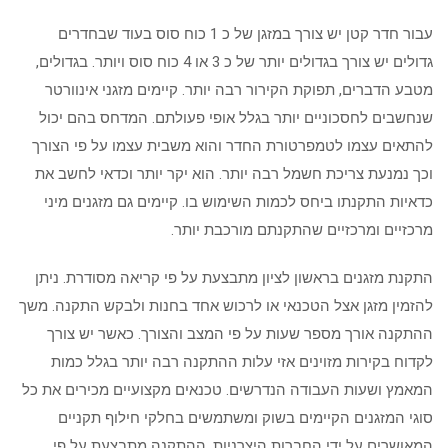
עבור חדר קטן יש צורך במזגן של כ 1 כוח סוס בעוד שבחדרים
גדולים יש צורך בגדולים יותר של כ 3 או 4 כוח סוס ויותר. בגדולים,
מטבע הדברים, תפוקת הקירור רבה יותר. קיימים מזגני אינוורטר
שנחשבים לחסכוניים יותר בגלל אופי פעולתם. המדחס בהם יכול
להתאים עצמו לטמפרטורת החדר והוא משבית עצמו על פי הצורך
וכך נמנעת צריכת חשמל רבה יותר. הוא יקר יותר וכדאי לחשב את
כדאיות התקנתו ביחס לכמות השימוש בו. קיימים גם מזגנים מיני
מרכזיים ומרכזיים שהתקנתם מורכבת יותר.
התקנת מזגנים בראשון לציון מתבצעת על פי קריאה מסודרת. ניתן
להזמין מזגן אצל הטכנאי או לרכוש אחד בחנות ולבקש התקנה. משך
ההתקנה אורך מספר שעות על פי המצב והצורך. כאשר יש צורך
לקדוח בקירות מזוינים אזי עלות ההתקנה רבה יותר בגלל כמות
המאמץ ושעות העבודה הנדרשים. טכנאים מקצועיים מכירים את כל
סוגי המזגנים הקיימים בשוק ומשתמשים בחלקי חילוף תקניים
המאושרים על ידי החברות היצרניות. ההתקנה מתבצעת על פי