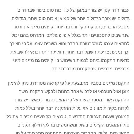
עבור חדר קטן יש צורך במזגן של כ 1 כוח סוס בעוד שבחדרים
גדולים יש צורך בגדולים יותר של כ 3 או 4 כוח סוס ויותר. בגדולים,
מטבע הדברים, תפוקת הקירור רבה יותר. קיימים מזגני אינוורטר
שנחשבים לחסכוניים יותר בגלל אופי פעולתם. המדחס בהם יכול
להתאים עצמו לטמפרטורת החדר והוא משבית עצמו על פי הצורך
וכך נמנעת צריכת חשמל רבה יותר. הוא יקר יותר וכדאי לחשב את
כדאיות התקנתו ביחס לכמות השימוש בו. קיימים גם מזגנים מיני
מרכזיים ומרכזיים שהתקנתם מורכבת יותר.
התקנת מזגנים בסביון מתבצעת על פי קריאה מסודרת. ניתן להזמין
מזגן אצל הטכנאי או לרכוש אחד בחנות ולבקש התקנה. משך
ההתקנה אורך מספר שעות על פי המצב והצורך. כאשר יש צורך
לקדוח בקירות מזוינים אזי עלות ההתקנה רבה יותר בגלל כמות
המאמץ ושעות העבודה הנדרשים. טכנאים מקצועיים מכירים את כל
סוגי המזגנים הקיימים בשוק ומשתמשים בחלקי חילוף תקניים
המאושרים על ידי החברות היצרניות. ההתקנה מתבצעת על פי