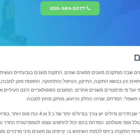
050-969-5077
ם
ם שבה מותקנים מזגנים מסוגים שונים. התקנת מזגנים בגבעתיים נעשית ע
 המתאים והן בנושא התקנה, התיקון, הטיפול והתחזוקה. התאמת מזגן למבנה
גרפי ועל פי פרמטרים משניים אחרים. המזגנים הפופולאריים הינם העיליים
ווט חשמלי. המדחס, שהינו החלק הרועש, מותקן מחוץ למבנה.
עבור חדר קטן יש צורך במזגן של כ 1 כוח סוס בעוד ש
 בגלל אופי פעולתם. המדחס בהם יכול להתאים עצמו לטמפרטורת החדר וה
יות התקנתו ביחס לכמות השימוש בו. קיימים גם מזגנים מיני מרכזיים ומ