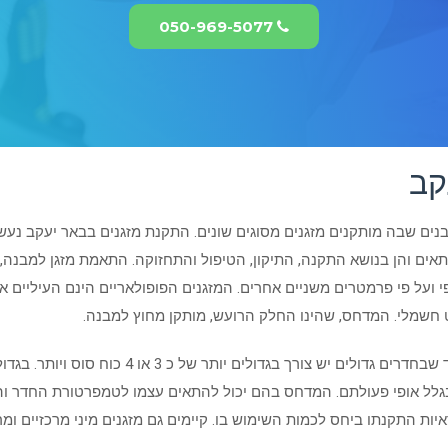
050-969-5077
קב
נים שבה מותקנים מזגנים מסוגים שונים. התקנת מזגנים בבאר יעקב נעשית
 המתאים והן בנושא התקנה, התיקון, הטיפול והתחזוקה. התאמת מזגן למבנה
גרפי ועל פי פרמטרים משניים אחרים. המזגנים הפופולאריים הינם העיליים
ווט חשמלי. המדחס, שהינו החלק הרועש, מותקן מחוץ למבנה.
עבור חדר קטן יש צורך במזגן של כ 1 כוח סוס בעוד ש
 בגלל אופי פעולתם. המדחס בהם יכול להתאים עצמו לטמפרטורת החדר וה
יות התקנתו ביחס לכמות השימוש בו. קיימים גם מזגנים מיני מרכזיים ומ