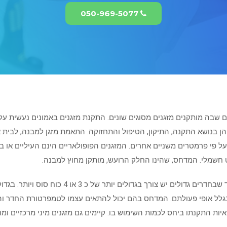
050-969-5077
ם שבה מותקנים מזגנים מסוגים שונים. התקנת מזגנים באמונים נעשית על 
 והן בנושא התקנה, התיקון, הטיפול והתחזוקה. התאמת מזגן למבנה, לבית 
י ועל פי פרמטרים משניים אחרים. המזגנים הפופולאריים הינם העיליים או
ווט חשמלי. המדחס, שהינו החלק הרועש, מותקן מחוץ למבנה.
עבור חדר קטן יש צורך במזגן של כ 1 כוח סוס בעוד ש
 בגלל אופי פעולתם. המדחס בהם יכול להתאים עצמו לטמפרטורת החדר וה
יות התקנתו ביחס לכמות השימוש בו. קיימים גם מזגנים מיני מרכזיים ומ